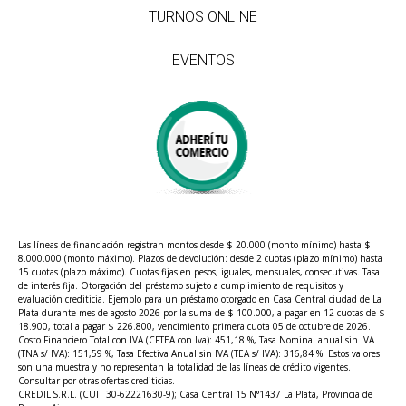
TURNOS ONLINE
EVENTOS
Las líneas de financiación registran montos desde $ 20.000 (monto mínimo) hasta $
8.000.000 (monto máximo). Plazos de devolución: desde 2 cuotas (plazo mínimo) hasta
15 cuotas (plazo máximo). Cuotas fijas en pesos, iguales, mensuales, consecutivas. Tasa
de interés fija. Otorgación del préstamo sujeto a cumplimiento de requisitos y
evaluación crediticia. Ejemplo para un préstamo otorgado en Casa Central ciudad de La
Plata durante mes de agosto 2026 por la suma de $ 100.000, a pagar en 12 cuotas de $
18.900, total a pagar $ 226.800, vencimiento primera cuota 05 de octubre de 2026.
Costo Financiero Total con IVA (CFTEA con Iva): 451,18 %, Tasa Nominal anual sin IVA
(TNA s/ IVA): 151,59 %, Tasa Efectiva Anual sin IVA (TEA s/ IVA): 316,84 %. Estos valores
son una muestra y no representan la totalidad de las líneas de crédito vigentes.
Consultar por otras ofertas crediticias.
CREDIL S.R.L. (CUIT 30-62221630-9); Casa Central 15 N°1437 La Plata, Provincia de