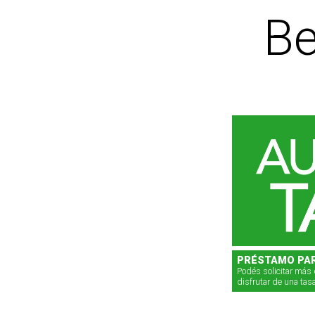
Be
PRÉSTAMO PA
Podés solicitar más 
disfrutar de una tas