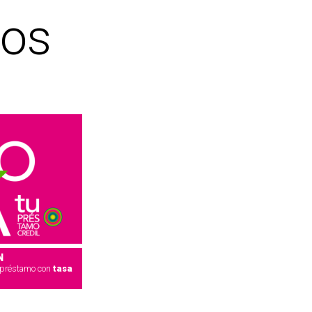
vos
N
o préstamo con
tasa