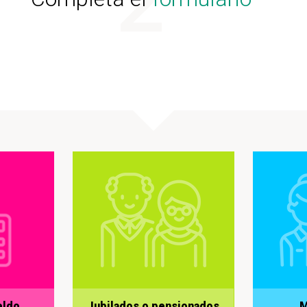
eldo
Jubilados o pensionados
M