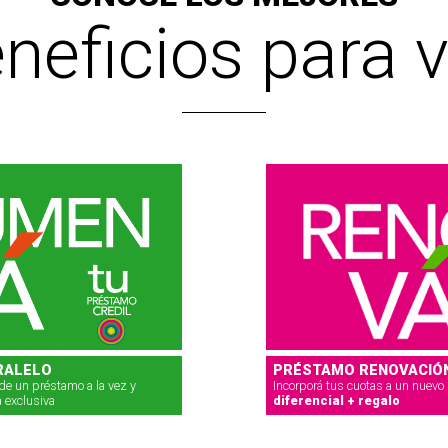
neficios para 
RALELO
PRÉSTAMO RENOVACIÓ
de un préstamo a la vez y
Incorporá tus cuotas a un nuev
a exclusiva
diferencial + regalo