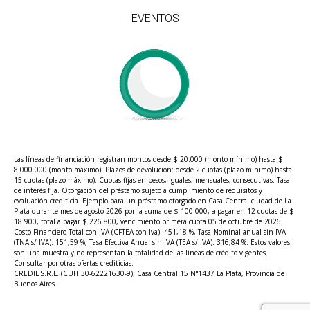
EVENTOS
Las líneas de financiación registran montos desde $ 20.000 (monto mínimo) hasta $
8.000.000 (monto máximo). Plazos de devolución: desde 2 cuotas (plazo mínimo) hasta
15 cuotas (plazo máximo). Cuotas fijas en pesos, iguales, mensuales, consecutivas. Tasa
de interés fija. Otorgación del préstamo sujeto a cumplimiento de requisitos y
evaluación crediticia. Ejemplo para un préstamo otorgado en Casa Central ciudad de La
Plata durante mes de agosto 2026 por la suma de $ 100.000, a pagar en 12 cuotas de $
18.900, total a pagar $ 226.800, vencimiento primera cuota 05 de octubre de 2026.
Costo Financiero Total con IVA (CFTEA con Iva): 451,18 %, Tasa Nominal anual sin IVA
(TNA s/ IVA): 151,59 %, Tasa Efectiva Anual sin IVA (TEA s/ IVA): 316,84 %. Estos valores
son una muestra y no representan la totalidad de las líneas de crédito vigentes.
Consultar por otras ofertas crediticias.
CREDIL S.R.L. (CUIT 30-62221630-9); Casa Central 15 N°1437 La Plata, Provincia de
Buenos Aires.