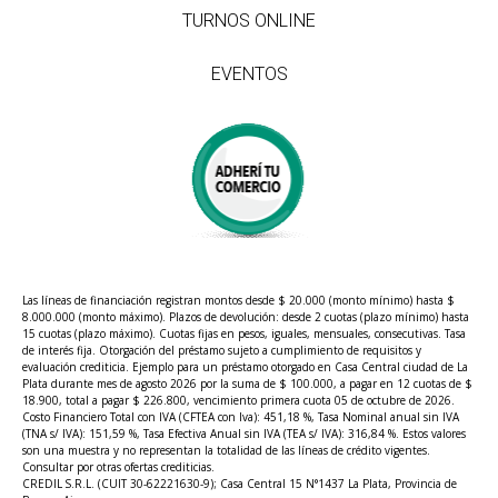
TURNOS ONLINE
EVENTOS
Las líneas de financiación registran montos desde $ 20.000 (monto mínimo) hasta $
8.000.000 (monto máximo). Plazos de devolución: desde 2 cuotas (plazo mínimo) hasta
15 cuotas (plazo máximo). Cuotas fijas en pesos, iguales, mensuales, consecutivas. Tasa
de interés fija. Otorgación del préstamo sujeto a cumplimiento de requisitos y
evaluación crediticia. Ejemplo para un préstamo otorgado en Casa Central ciudad de La
Plata durante mes de agosto 2026 por la suma de $ 100.000, a pagar en 12 cuotas de $
18.900, total a pagar $ 226.800, vencimiento primera cuota 05 de octubre de 2026.
Costo Financiero Total con IVA (CFTEA con Iva): 451,18 %, Tasa Nominal anual sin IVA
(TNA s/ IVA): 151,59 %, Tasa Efectiva Anual sin IVA (TEA s/ IVA): 316,84 %. Estos valores
son una muestra y no representan la totalidad de las líneas de crédito vigentes.
Consultar por otras ofertas crediticias.
CREDIL S.R.L. (CUIT 30-62221630-9); Casa Central 15 N°1437 La Plata, Provincia de