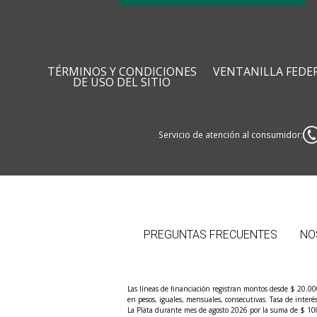
TÉRMINOS Y CONDICIONES
VENTANILLA FEDE
DE USO DEL SITIO
Servicio de atención al consumidor:
PREGUNTAS FRECUENTES
NO
Las líneas de financiación registran montos desde $ 20.0
en pesos, iguales, mensuales, consecutivas. Tasa de inter
La Plata durante mes de agosto 2026 por la suma de $ 100