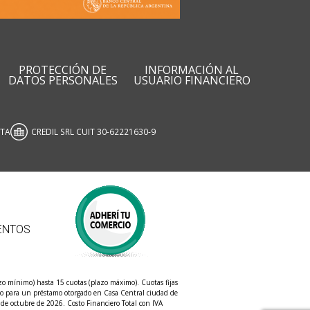
PROTECCIÓN DE
INFORMACIÓN AL
DATOS PERSONALES
USUARIO FINANCIERO
ATA
CREDIL SRL CUIT 30-62221630-9
ENTOS
o mínimo) hasta 15 cuotas (plazo máximo). Cuotas fijas
mplo para un préstamo otorgado en Casa Central ciudad de
de octubre de 2026. Costo Financiero Total con IVA