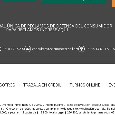
RAL ÚNICA DE RECLAMOS DE DEFENSA DEL CONSUMIDOR
PARA RECLAMOS INGRESE AQUI
0810-122-9292
consultasyreclamos@credil.net
15 No 1437 - LA PL
SOTROS
TRABAJÁ EN CREDIL
TURNOS ONLINE
EV
00 (monto mínimo) hasta $ 8.000.000 (monto máximo). Plazos de devolución: desde 2 cuotas (plaz
és fija. Otorgación del préstamo sujeto a cumplimiento de requisitos y evaluación crediticia. Eje
.000, a pagar en 12 cuotas de $ 18.900, total a pagar $ 226.800, vencimiento primera cuota 05 