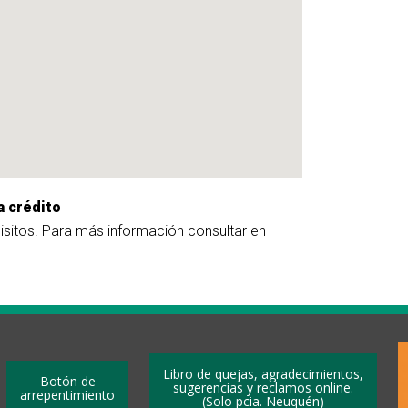
a crédito
uisitos. Para más información consultar en
Libro de quejas, agradecimientos,
Botón de
sugerencias y reclamos online.
arrepentimiento
(Solo pcia. Neuquén)