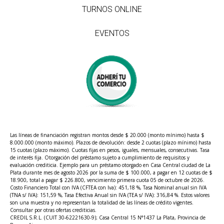
TURNOS ONLINE
EVENTOS
Las líneas de financiación registran montos desde $ 20.000 (monto mínimo) hasta $
8.000.000 (monto máximo). Plazos de devolución: desde 2 cuotas (plazo mínimo) hasta
15 cuotas (plazo máximo). Cuotas fijas en pesos, iguales, mensuales, consecutivas. Tasa
de interés fija. Otorgación del préstamo sujeto a cumplimiento de requisitos y
evaluación crediticia. Ejemplo para un préstamo otorgado en Casa Central ciudad de La
Plata durante mes de agosto 2026 por la suma de $ 100.000, a pagar en 12 cuotas de $
18.900, total a pagar $ 226.800, vencimiento primera cuota 05 de octubre de 2026.
Costo Financiero Total con IVA (CFTEA con Iva): 451,18 %, Tasa Nominal anual sin IVA
(TNA s/ IVA): 151,59 %, Tasa Efectiva Anual sin IVA (TEA s/ IVA): 316,84 %. Estos valores
son una muestra y no representan la totalidad de las líneas de crédito vigentes.
Consultar por otras ofertas crediticias.
CREDIL S.R.L. (CUIT 30-62221630-9); Casa Central 15 N°1437 La Plata, Provincia de