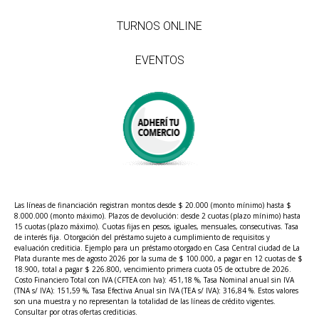
TURNOS ONLINE
EVENTOS
Las líneas de financiación registran montos desde $ 20.000 (monto mínimo) hasta $
8.000.000 (monto máximo). Plazos de devolución: desde 2 cuotas (plazo mínimo) hasta
15 cuotas (plazo máximo). Cuotas fijas en pesos, iguales, mensuales, consecutivas. Tasa
de interés fija. Otorgación del préstamo sujeto a cumplimiento de requisitos y
evaluación crediticia. Ejemplo para un préstamo otorgado en Casa Central ciudad de La
Plata durante mes de agosto 2026 por la suma de $ 100.000, a pagar en 12 cuotas de $
18.900, total a pagar $ 226.800, vencimiento primera cuota 05 de octubre de 2026.
Costo Financiero Total con IVA (CFTEA con Iva): 451,18 %, Tasa Nominal anual sin IVA
(TNA s/ IVA): 151,59 %, Tasa Efectiva Anual sin IVA (TEA s/ IVA): 316,84 %. Estos valores
son una muestra y no representan la totalidad de las líneas de crédito vigentes.
Consultar por otras ofertas crediticias.