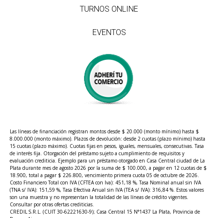
TURNOS ONLINE
EVENTOS
Las líneas de financiación registran montos desde $ 20.000 (monto mínimo) hasta $
8.000.000 (monto máximo). Plazos de devolución: desde 2 cuotas (plazo mínimo) hasta
15 cuotas (plazo máximo). Cuotas fijas en pesos, iguales, mensuales, consecutivas. Tasa
de interés fija. Otorgación del préstamo sujeto a cumplimiento de requisitos y
evaluación crediticia. Ejemplo para un préstamo otorgado en Casa Central ciudad de La
Plata durante mes de agosto 2026 por la suma de $ 100.000, a pagar en 12 cuotas de $
18.900, total a pagar $ 226.800, vencimiento primera cuota 05 de octubre de 2026.
Costo Financiero Total con IVA (CFTEA con Iva): 451,18 %, Tasa Nominal anual sin IVA
(TNA s/ IVA): 151,59 %, Tasa Efectiva Anual sin IVA (TEA s/ IVA): 316,84 %. Estos valores
son una muestra y no representan la totalidad de las líneas de crédito vigentes.
Consultar por otras ofertas crediticias.
CREDIL S.R.L. (CUIT 30-62221630-9); Casa Central 15 N°1437 La Plata, Provincia de