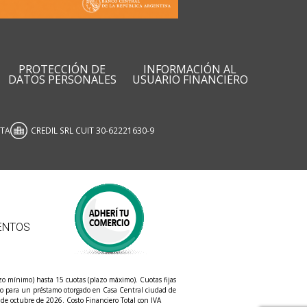
PROTECCIÓN DE
INFORMACIÓN AL
DATOS PERSONALES
USUARIO FINANCIERO
ATA
CREDIL SRL CUIT 30-62221630-9
ENTOS
o mínimo) hasta 15 cuotas (plazo máximo). Cuotas fijas
mplo para un préstamo otorgado en Casa Central ciudad de
de octubre de 2026. Costo Financiero Total con IVA