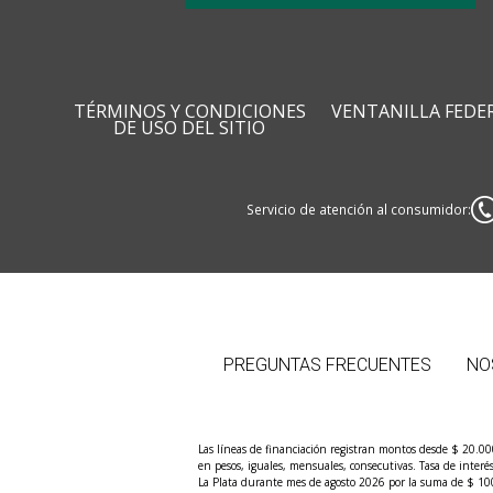
TÉRMINOS Y CONDICIONES
VENTANILLA FEDE
DE USO DEL SITIO
Servicio de atención al consumidor:
PREGUNTAS FRECUENTES
NO
Las líneas de financiación registran montos desde $ 20.0
en pesos, iguales, mensuales, consecutivas. Tasa de inter
La Plata durante mes de agosto 2026 por la suma de $ 100