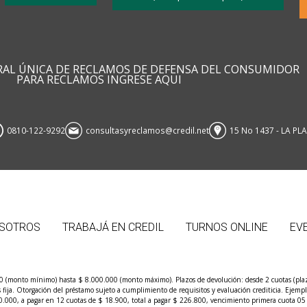
RAL ÚNICA DE RECLAMOS DE DEFENSA DEL CONSUMIDOR
PARA RECLAMOS INGRESE AQUI
0810-122-9292
consultasyreclamos@credil.net
15 No 1437 - LA PL
SOTROS
TRABAJÁ EN CREDIL
TURNOS ONLINE
EV
00 (monto mínimo) hasta $ 8.000.000 (monto máximo). Plazos de devolución: desde 2 cuotas (plaz
és fija. Otorgación del préstamo sujeto a cumplimiento de requisitos y evaluación crediticia. Eje
.000, a pagar en 12 cuotas de $ 18.900, total a pagar $ 226.800, vencimiento primera cuota 05 