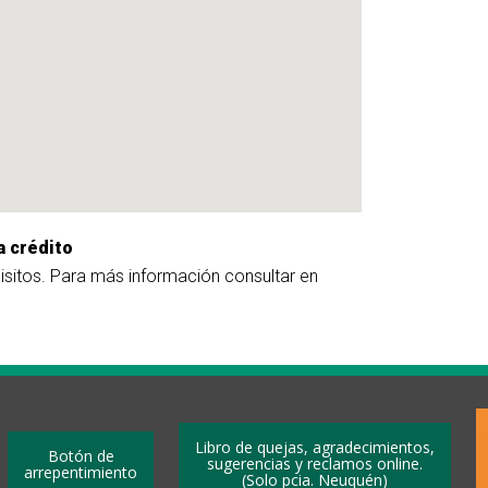
a crédito
uisitos. Para más información consultar en
Libro de quejas, agradecimientos,
Botón de
sugerencias y reclamos online.
arrepentimiento
(Solo pcia. Neuquén)