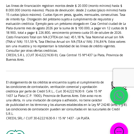
Las líneas de financiación registran montos desde $ 20.000 (monto mínimo) hasta $
8.000.000 (monto máximo). Plazos de devolución: desde 2 cuotas (plazo mínimo) hasta
15 cuotas (plazo máximo). Cuotas fijas en pesos, iguales, mensuales, consecutivas. Tasa
de interés fija. Otorgación del préstamo sujeto a cumplimiento de requisitos y
evaluación crediticia. Ejemplo para un préstamo otorgado en Casa Central ciudad de La
Plata durante mes de agosto 2026 por la suma de $ 100.000, a pagar en 12 cuotas de $
18.900, total a pagar $ 226.800, vencimiento primera cuota 05 de octubre de 2026.
Costo Financiero Total con IVA (CFTEA con Iva): 451,18 %, Tasa Nominal anual sin IVA
(TNA s/ IVA): 151,59 %, Tasa Efectiva Anual sin IVA (TEA s/ IVA): 316,84 %. Estos valores
son una muestra y no representan la totalidad de las líneas de crédito vigentes.
Consultar por otras ofertas crediticias.
CREDIL S.R.L. (CUIT 30-62221630-9); Casa Central 15 N°1437 La Plata, Provincia de
Buenos Aires.
El otorgamiento de los créditos se encuentra sujeto al cumplimiento de
las condiciones de contratación, verificación comercial y aprobación
crediticia por parte de Credil S.R.L., Cuit 30-62221630-9. Calle 15 N°
1437 La Plata (C.P. 1900), Provincia de Buenos Aires. Este aviso no es
una oferta, ni una invitación de compra o adhesión, no tiene carácter
de publicidad en los términos y los alcances establecidos en la Ley N° 24240 (arts. 7 y 8).
Las condiciones de contratación pueden ser consultadas en las sucursales de Credil
S.R.L.
CREDIL SRL / CUIT 30-62221630-9 / 15 Nº 1437 - LA PLATA.