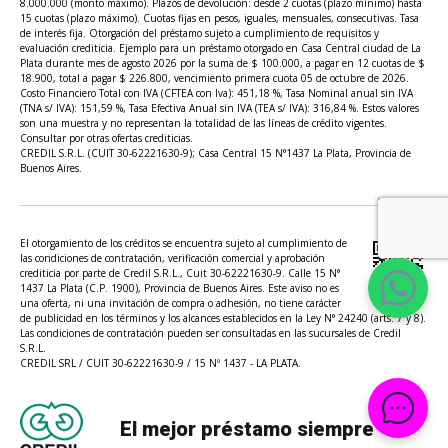
8.000.000 (monto máximo). Plazos de devolución: desde 2 cuotas (plazo mínimo) hasta
15 cuotas (plazo máximo). Cuotas fijas en pesos, iguales, mensuales, consecutivas. Tasa
de interés fija. Otorgación del préstamo sujeto a cumplimiento de requisitos y
evaluación crediticia. Ejemplo para un préstamo otorgado en Casa Central ciudad de La
Plata durante mes de agosto 2026 por la suma de $ 100.000, a pagar en 12 cuotas de $
18.900, total a pagar $ 226.800, vencimiento primera cuota 05 de octubre de 2026.
Costo Financiero Total con IVA (CFTEA con Iva): 451,18 %, Tasa Nominal anual sin IVA
(TNA s/ IVA): 151,59 %, Tasa Efectiva Anual sin IVA (TEA s/ IVA): 316,84 %. Estos valores
son una muestra y no representan la totalidad de las líneas de crédito vigentes.
Consultar por otras ofertas crediticias.
CREDIL S.R.L. (CUIT 30-62221630-9); Casa Central 15 N°1437 La Plata, Provincia de
Buenos Aires.
El otorgamiento de los créditos se encuentra sujeto al cumplimiento de
las condiciones de contratación, verificación comercial y aprobación
crediticia por parte de Credil S.R.L., Cuit 30-62221630-9. Calle 15 N°
1437 La Plata (C.P. 1900), Provincia de Buenos Aires. Este aviso no es
una oferta, ni una invitación de compra o adhesión, no tiene carácter
de publicidad en los términos y los alcances establecidos en la Ley N° 24240 (arts. 7 y 8).
Las condiciones de contratación pueden ser consultadas en las sucursales de Credil
S.R.L.
CREDIL SRL / CUIT 30-62221630-9 / 15 Nº 1437 - LA PLATA.
El mejor préstamo siempre