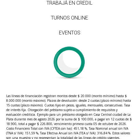
TRABAJÁ EN CREDIL
TURNOS ONLINE
EVENTOS
Las líneas de financiación registran montos desde $ 20.000 (monto mínimo) hasta $
8.000.000 (monto máximo). Plazos de devolución: desde 2 cuotas (plazo mínimo) hasta
15 cuotas (plazo máximo). Cuotas fijas en pesos, iguales, mensuales, consecutivas. Tasa
de interés fija. Otorgación del préstamo sujeto a cumplimiento de requisitos y
evaluación crediticia. Ejemplo para un préstamo otorgado en Casa Central ciudad de La
Plata durante mes de agosto 2026 por la suma de $ 100.000, a pagar en 12 cuotas de $
18.900, total a pagar $ 226.800, vencimiento primera cuota 05 de octubre de 2026.
Costo Financiero Total con IVA (CFTEA con Iva): 451,18 %, Tasa Nominal anual sin IVA
(TNA s/ IVA): 151,59 %, Tasa Efectiva Anual sin IVA (TEA s/ IVA): 316,84 %. Estos valores
son una muestra y no representan la totalidad de las líneas de crédito vigentes.