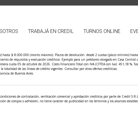
SOTROS
TRABAJÁ EN CREDIL
TURNOS ONLINE
EV
) hasta $ 8.000.000 (monto máximo). Plazos de devolución: desde 2 cuotas (plazo mínimo) hasta 1
limiento de requisitos y evaluación crediticia. Ejemplo para un préstamo otorgado en Casa Centra
imera cuota 05 de octubre de 2026. Costo Financiero Total con IVA (CFTEA con Iva): 451,18 %, Tas
 totalidad de las líneas de crédito vigentes. Consultar por otras ofertas crediticias.
vincia de Buenos Aires.
condiciones de contratación, verificación comercial y aprobación crediticia por parte de Credil S.R
ción de compra o adhesión, no tiene carácter de publicidad en los términos y los alcances estableci