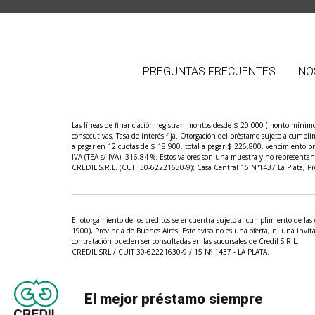
PREGUNTAS FRECUENTES
NO
Las líneas de financiación registran montos desde $ 20.000 (monto mínimo
consecutivas. Tasa de interés fija. Otorgación del préstamo sujeto a cump
a pagar en 12 cuotas de $ 18.900, total a pagar $ 226.800, vencimiento pr
IVA (TEA s/ IVA): 316,84 %. Estos valores son una muestra y no representan la
CREDIL S.R.L. (CUIT 30-62221630-9); Casa Central 15 N°1437 La Plata, Pro
El otorgamiento de los créditos se encuentra sujeto al cumplimiento de las 
1900), Provincia de Buenos Aires. Este aviso no es una oferta, ni una invita
contratación pueden ser consultadas en las sucursales de Credil S.R.L.
CREDIL SRL / CUIT 30-62221630-9 / 15 Nº 1437 - LA PLATA.
El mejor préstamo siempre