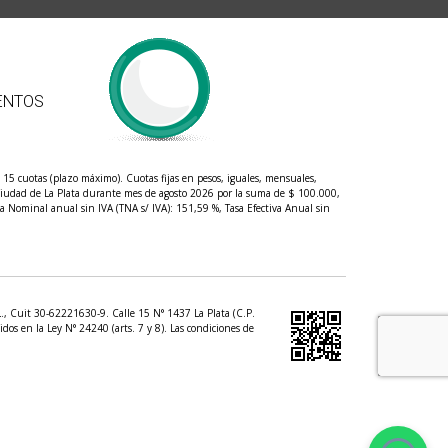
ENTOS
5 cuotas (plazo máximo). Cuotas fijas en pesos, iguales, mensuales,
l ciudad de La Plata durante mes de agosto 2026 por la suma de $ 100.000,
a Nominal anual sin IVA (TNA s/ IVA): 151,59 %, Tasa Efectiva Anual sin
.L., Cuit 30-62221630-9. Calle 15 N° 1437 La Plata (C.P.
dos en la Ley N° 24240 (arts. 7 y 8). Las condiciones de