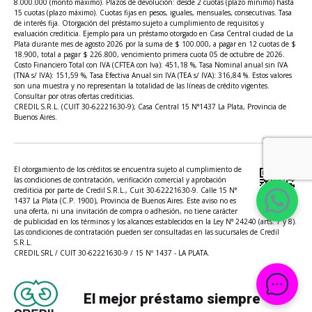
8.000.000 (monto máximo). Plazos de devolución: desde 2 cuotas (plazo mínimo) hasta
15 cuotas (plazo máximo). Cuotas fijas en pesos, iguales, mensuales, consecutivas. Tasa
de interés fija. Otorgación del préstamo sujeto a cumplimiento de requisitos y
evaluación crediticia. Ejemplo para un préstamo otorgado en Casa Central ciudad de La
Plata durante mes de agosto 2026 por la suma de $ 100.000, a pagar en 12 cuotas de $
18.900, total a pagar $ 226.800, vencimiento primera cuota 05 de octubre de 2026.
Costo Financiero Total con IVA (CFTEA con Iva): 451,18 %, Tasa Nominal anual sin IVA
(TNA s/ IVA): 151,59 %, Tasa Efectiva Anual sin IVA (TEA s/ IVA): 316,84 %. Estos valores
son una muestra y no representan la totalidad de las líneas de crédito vigentes.
Consultar por otras ofertas crediticias.
CREDIL S.R.L. (CUIT 30-62221630-9); Casa Central 15 N°1437 La Plata, Provincia de
Buenos Aires.
El otorgamiento de los créditos se encuentra sujeto al cumplimiento de
las condiciones de contratación, verificación comercial y aprobación
crediticia por parte de Credil S.R.L., Cuit 30-62221630-9. Calle 15 N°
1437 La Plata (C.P. 1900), Provincia de Buenos Aires. Este aviso no es
una oferta, ni una invitación de compra o adhesión, no tiene carácter
de publicidad en los términos y los alcances establecidos en la Ley N° 24240 (arts. 7 y 8).
Las condiciones de contratación pueden ser consultadas en las sucursales de Credil
S.R.L.
CREDIL SRL / CUIT 30-62221630-9 / 15 Nº 1437 - LA PLATA.
El mejor préstamo siempre