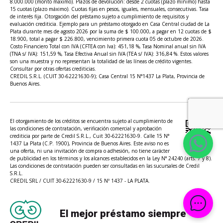
8.000.000 (monto máximo). Plazos de devolución: desde 2 cuotas (plazo mínimo) hasta
15 cuotas (plazo máximo). Cuotas fijas en pesos, iguales, mensuales, consecutivas. Tasa
de interés fija. Otorgación del préstamo sujeto a cumplimiento de requisitos y
evaluación crediticia. Ejemplo para un préstamo otorgado en Casa Central ciudad de La
Plata durante mes de agosto 2026 por la suma de $ 100.000, a pagar en 12 cuotas de $
18.900, total a pagar $ 226.800, vencimiento primera cuota 05 de octubre de 2026.
Costo Financiero Total con IVA (CFTEA con Iva): 451,18 %, Tasa Nominal anual sin IVA
(TNA s/ IVA): 151,59 %, Tasa Efectiva Anual sin IVA (TEA s/ IVA): 316,84 %. Estos valores
son una muestra y no representan la totalidad de las líneas de crédito vigentes.
Consultar por otras ofertas crediticias.
CREDIL S.R.L. (CUIT 30-62221630-9); Casa Central 15 N°1437 La Plata, Provincia de
Buenos Aires.
El otorgamiento de los créditos se encuentra sujeto al cumplimiento de
las condiciones de contratación, verificación comercial y aprobación
crediticia por parte de Credil S.R.L., Cuit 30-62221630-9. Calle 15 N°
1437 La Plata (C.P. 1900), Provincia de Buenos Aires. Este aviso no es
una oferta, ni una invitación de compra o adhesión, no tiene carácter
de publicidad en los términos y los alcances establecidos en la Ley N° 24240 (arts. 7 y 8).
Las condiciones de contratación pueden ser consultadas en las sucursales de Credil
S.R.L.
CREDIL SRL / CUIT 30-62221630-9 / 15 Nº 1437 - LA PLATA.
El mejor préstamo siempre