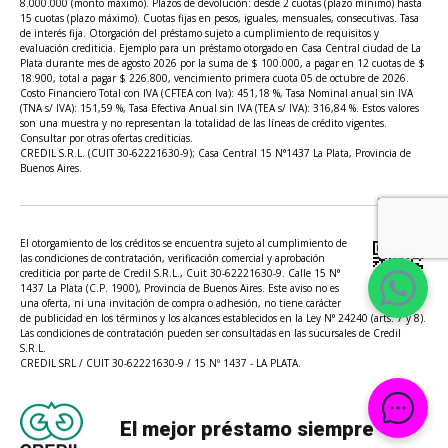
8.000.000 (monto máximo). Plazos de devolución: desde 2 cuotas (plazo mínimo) hasta
15 cuotas (plazo máximo). Cuotas fijas en pesos, iguales, mensuales, consecutivas. Tasa
de interés fija. Otorgación del préstamo sujeto a cumplimiento de requisitos y
evaluación crediticia. Ejemplo para un préstamo otorgado en Casa Central ciudad de La
Plata durante mes de agosto 2026 por la suma de $ 100.000, a pagar en 12 cuotas de $
18.900, total a pagar $ 226.800, vencimiento primera cuota 05 de octubre de 2026.
Costo Financiero Total con IVA (CFTEA con Iva): 451,18 %, Tasa Nominal anual sin IVA
(TNA s/ IVA): 151,59 %, Tasa Efectiva Anual sin IVA (TEA s/ IVA): 316,84 %. Estos valores
son una muestra y no representan la totalidad de las líneas de crédito vigentes.
Consultar por otras ofertas crediticias.
CREDIL S.R.L. (CUIT 30-62221630-9); Casa Central 15 N°1437 La Plata, Provincia de
Buenos Aires.
El otorgamiento de los créditos se encuentra sujeto al cumplimiento de
las condiciones de contratación, verificación comercial y aprobación
crediticia por parte de Credil S.R.L., Cuit 30-62221630-9. Calle 15 N°
1437 La Plata (C.P. 1900), Provincia de Buenos Aires. Este aviso no es
una oferta, ni una invitación de compra o adhesión, no tiene carácter
de publicidad en los términos y los alcances establecidos en la Ley N° 24240 (arts. 7 y 8).
Las condiciones de contratación pueden ser consultadas en las sucursales de Credil
S.R.L.
CREDIL SRL / CUIT 30-62221630-9 / 15 Nº 1437 - LA PLATA.
El mejor préstamo siempre