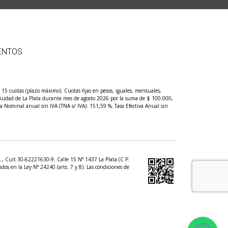
ENTOS
5 cuotas (plazo máximo). Cuotas fijas en pesos, iguales, mensuales,
l ciudad de La Plata durante mes de agosto 2026 por la suma de $ 100.000,
a Nominal anual sin IVA (TNA s/ IVA): 151,59 %, Tasa Efectiva Anual sin
.L., Cuit 30-62221630-9. Calle 15 N° 1437 La Plata (C.P.
dos en la Ley N° 24240 (arts. 7 y 8). Las condiciones de