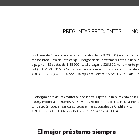
PREGUNTAS FRECUENTES
NO
Las líneas de financiación registran montos desde $ 20.000 (monto mínimo
consecutivas. Tasa de interés fija. Otorgación del préstamo sujeto a cump
a pagar en 12 cuotas de $ 18.900, total a pagar $ 226.800, vencimiento pr
IVA (TEA s/ IVA): 316,84 %. Estos valores son una muestra y no representan la
CREDIL S.R.L. (CUIT 30-62221630-9); Casa Central 15 N°1437 La Plata, Pro
El otorgamiento de los créditos se encuentra sujeto al cumplimiento de las 
1900), Provincia de Buenos Aires. Este aviso no es una oferta, ni una invita
contratación pueden ser consultadas en las sucursales de Credil S.R.L.
CREDIL SRL / CUIT 30-62221630-9 / 15 Nº 1437 - LA PLATA.
El mejor préstamo siempre