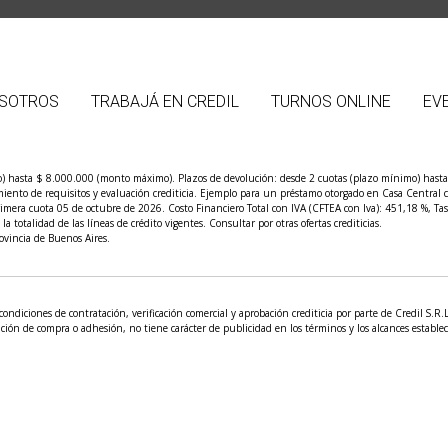
SOTROS
TRABAJÁ EN CREDIL
TURNOS ONLINE
EV
) hasta $ 8.000.000 (monto máximo). Plazos de devolución: desde 2 cuotas (plazo mínimo) hasta 1
limiento de requisitos y evaluación crediticia. Ejemplo para un préstamo otorgado en Casa Centra
imera cuota 05 de octubre de 2026. Costo Financiero Total con IVA (CFTEA con Iva): 451,18 %, Tas
 totalidad de las líneas de crédito vigentes. Consultar por otras ofertas crediticias.
vincia de Buenos Aires.
condiciones de contratación, verificación comercial y aprobación crediticia por parte de Credil S.R
ción de compra o adhesión, no tiene carácter de publicidad en los términos y los alcances estableci