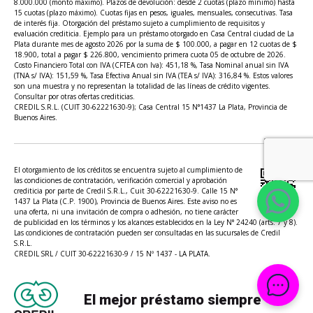
8.000.000 (monto máximo). Plazos de devolución: desde 2 cuotas (plazo mínimo) hasta
15 cuotas (plazo máximo). Cuotas fijas en pesos, iguales, mensuales, consecutivas. Tasa
de interés fija. Otorgación del préstamo sujeto a cumplimiento de requisitos y
evaluación crediticia. Ejemplo para un préstamo otorgado en Casa Central ciudad de La
Plata durante mes de agosto 2026 por la suma de $ 100.000, a pagar en 12 cuotas de $
18.900, total a pagar $ 226.800, vencimiento primera cuota 05 de octubre de 2026.
Costo Financiero Total con IVA (CFTEA con Iva): 451,18 %, Tasa Nominal anual sin IVA
(TNA s/ IVA): 151,59 %, Tasa Efectiva Anual sin IVA (TEA s/ IVA): 316,84 %. Estos valores
son una muestra y no representan la totalidad de las líneas de crédito vigentes.
Consultar por otras ofertas crediticias.
CREDIL S.R.L. (CUIT 30-62221630-9); Casa Central 15 N°1437 La Plata, Provincia de
Buenos Aires.
El otorgamiento de los créditos se encuentra sujeto al cumplimiento de
las condiciones de contratación, verificación comercial y aprobación
crediticia por parte de Credil S.R.L., Cuit 30-62221630-9. Calle 15 N°
1437 La Plata (C.P. 1900), Provincia de Buenos Aires. Este aviso no es
una oferta, ni una invitación de compra o adhesión, no tiene carácter
de publicidad en los términos y los alcances establecidos en la Ley N° 24240 (arts. 7 y 8).
Las condiciones de contratación pueden ser consultadas en las sucursales de Credil
S.R.L.
CREDIL SRL / CUIT 30-62221630-9 / 15 Nº 1437 - LA PLATA.
El mejor préstamo siempre