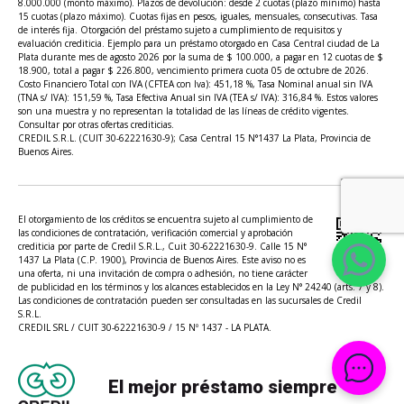
8.000.000 (monto máximo). Plazos de devolución: desde 2 cuotas (plazo mínimo) hasta
15 cuotas (plazo máximo). Cuotas fijas en pesos, iguales, mensuales, consecutivas. Tasa
de interés fija. Otorgación del préstamo sujeto a cumplimiento de requisitos y
evaluación crediticia. Ejemplo para un préstamo otorgado en Casa Central ciudad de La
Plata durante mes de agosto 2026 por la suma de $ 100.000, a pagar en 12 cuotas de $
18.900, total a pagar $ 226.800, vencimiento primera cuota 05 de octubre de 2026.
Costo Financiero Total con IVA (CFTEA con Iva): 451,18 %, Tasa Nominal anual sin IVA
(TNA s/ IVA): 151,59 %, Tasa Efectiva Anual sin IVA (TEA s/ IVA): 316,84 %. Estos valores
son una muestra y no representan la totalidad de las líneas de crédito vigentes.
Consultar por otras ofertas crediticias.
CREDIL S.R.L. (CUIT 30-62221630-9); Casa Central 15 N°1437 La Plata, Provincia de
Buenos Aires.
El otorgamiento de los créditos se encuentra sujeto al cumplimiento de
las condiciones de contratación, verificación comercial y aprobación
crediticia por parte de Credil S.R.L., Cuit 30-62221630-9. Calle 15 N°
1437 La Plata (C.P. 1900), Provincia de Buenos Aires. Este aviso no es
una oferta, ni una invitación de compra o adhesión, no tiene carácter
de publicidad en los términos y los alcances establecidos en la Ley N° 24240 (arts. 7 y 8).
Las condiciones de contratación pueden ser consultadas en las sucursales de Credil
S.R.L.
CREDIL SRL / CUIT 30-62221630-9 / 15 Nº 1437 - LA PLATA.
El mejor préstamo siempre