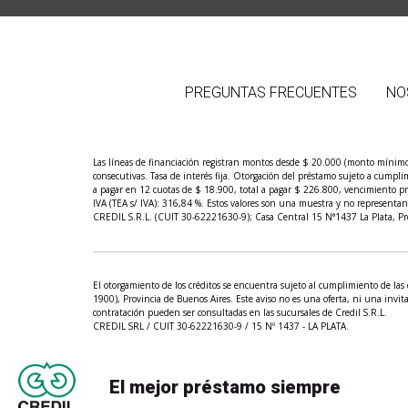
PREGUNTAS FRECUENTES
NO
Las líneas de financiación registran montos desde $ 20.000 (monto mínimo
consecutivas. Tasa de interés fija. Otorgación del préstamo sujeto a cump
a pagar en 12 cuotas de $ 18.900, total a pagar $ 226.800, vencimiento pr
IVA (TEA s/ IVA): 316,84 %. Estos valores son una muestra y no representan la
CREDIL S.R.L. (CUIT 30-62221630-9); Casa Central 15 N°1437 La Plata, Pro
El otorgamiento de los créditos se encuentra sujeto al cumplimiento de las 
1900), Provincia de Buenos Aires. Este aviso no es una oferta, ni una invita
contratación pueden ser consultadas en las sucursales de Credil S.R.L.
CREDIL SRL / CUIT 30-62221630-9 / 15 Nº 1437 - LA PLATA.
El mejor préstamo siempre