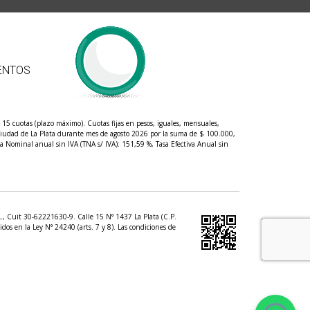
ENTOS
5 cuotas (plazo máximo). Cuotas fijas en pesos, iguales, mensuales,
l ciudad de La Plata durante mes de agosto 2026 por la suma de $ 100.000,
a Nominal anual sin IVA (TNA s/ IVA): 151,59 %, Tasa Efectiva Anual sin
.L., Cuit 30-62221630-9. Calle 15 N° 1437 La Plata (C.P.
dos en la Ley N° 24240 (arts. 7 y 8). Las condiciones de