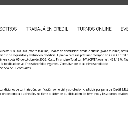
SOTROS
TRABAJÁ EN CREDIL
TURNOS ONLINE
EV
) hasta $ 8.000.000 (monto máximo). Plazos de devolución: desde 2 cuotas (plazo mínimo) hasta 1
limiento de requisitos y evaluación crediticia. Ejemplo para un préstamo otorgado en Casa Centra
imera cuota 05 de octubre de 2026. Costo Financiero Total con IVA (CFTEA con Iva): 451,18 %, Tas
 totalidad de las líneas de crédito vigentes. Consultar por otras ofertas crediticias.
vincia de Buenos Aires.
condiciones de contratación, verificación comercial y aprobación crediticia por parte de Credil S.R
ción de compra o adhesión, no tiene carácter de publicidad en los términos y los alcances estableci