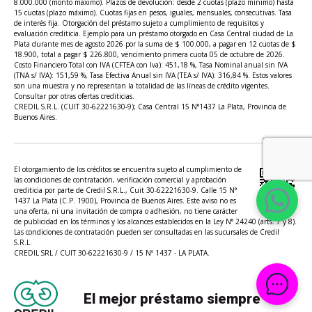
8.000.000 (monto máximo). Plazos de devolución: desde 2 cuotas (plazo mínimo) hasta
15 cuotas (plazo máximo). Cuotas fijas en pesos, iguales, mensuales, consecutivas. Tasa
de interés fija. Otorgación del préstamo sujeto a cumplimiento de requisitos y
evaluación crediticia. Ejemplo para un préstamo otorgado en Casa Central ciudad de La
Plata durante mes de agosto 2026 por la suma de $ 100.000, a pagar en 12 cuotas de $
18.900, total a pagar $ 226.800, vencimiento primera cuota 05 de octubre de 2026.
Costo Financiero Total con IVA (CFTEA con Iva): 451,18 %, Tasa Nominal anual sin IVA
(TNA s/ IVA): 151,59 %, Tasa Efectiva Anual sin IVA (TEA s/ IVA): 316,84 %. Estos valores
son una muestra y no representan la totalidad de las líneas de crédito vigentes.
Consultar por otras ofertas crediticias.
CREDIL S.R.L. (CUIT 30-62221630-9); Casa Central 15 N°1437 La Plata, Provincia de
Buenos Aires.
El otorgamiento de los créditos se encuentra sujeto al cumplimiento de
las condiciones de contratación, verificación comercial y aprobación
crediticia por parte de Credil S.R.L., Cuit 30-62221630-9. Calle 15 N°
1437 La Plata (C.P. 1900), Provincia de Buenos Aires. Este aviso no es
una oferta, ni una invitación de compra o adhesión, no tiene carácter
de publicidad en los términos y los alcances establecidos en la Ley N° 24240 (arts. 7 y 8).
Las condiciones de contratación pueden ser consultadas en las sucursales de Credil
S.R.L.
CREDIL SRL / CUIT 30-62221630-9 / 15 Nº 1437 - LA PLATA.
El mejor préstamo siempre