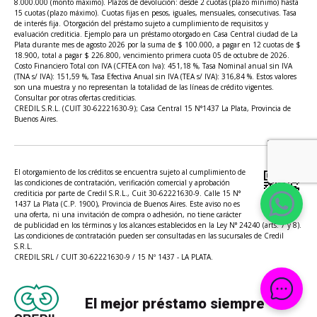
8.000.000 (monto máximo). Plazos de devolución: desde 2 cuotas (plazo mínimo) hasta
15 cuotas (plazo máximo). Cuotas fijas en pesos, iguales, mensuales, consecutivas. Tasa
de interés fija. Otorgación del préstamo sujeto a cumplimiento de requisitos y
evaluación crediticia. Ejemplo para un préstamo otorgado en Casa Central ciudad de La
Plata durante mes de agosto 2026 por la suma de $ 100.000, a pagar en 12 cuotas de $
18.900, total a pagar $ 226.800, vencimiento primera cuota 05 de octubre de 2026.
Costo Financiero Total con IVA (CFTEA con Iva): 451,18 %, Tasa Nominal anual sin IVA
(TNA s/ IVA): 151,59 %, Tasa Efectiva Anual sin IVA (TEA s/ IVA): 316,84 %. Estos valores
son una muestra y no representan la totalidad de las líneas de crédito vigentes.
Consultar por otras ofertas crediticias.
CREDIL S.R.L. (CUIT 30-62221630-9); Casa Central 15 N°1437 La Plata, Provincia de
Buenos Aires.
El otorgamiento de los créditos se encuentra sujeto al cumplimiento de
las condiciones de contratación, verificación comercial y aprobación
crediticia por parte de Credil S.R.L., Cuit 30-62221630-9. Calle 15 N°
1437 La Plata (C.P. 1900), Provincia de Buenos Aires. Este aviso no es
una oferta, ni una invitación de compra o adhesión, no tiene carácter
de publicidad en los términos y los alcances establecidos en la Ley N° 24240 (arts. 7 y 8).
Las condiciones de contratación pueden ser consultadas en las sucursales de Credil
S.R.L.
CREDIL SRL / CUIT 30-62221630-9 / 15 Nº 1437 - LA PLATA.
El mejor préstamo siempre